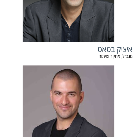
איציק בטאט
מנכ"ל, מחקר ופיתוח